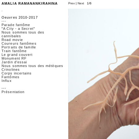
AMALIA RAMANANKIRAHINA
Prev
|
Next
1/6
.
Oeuvres 2010-2017
---
Parade fantôme
"A City - a Secret"
Nous sommes tous des
cannibales
Road movie
Coureurs fantômes
Portraits de famille
Train fantôme
Le grand couvert
Monument RF
Jardin d'essai
Nous sommes tous des métèques
Crinolines
Corps incertains
Fantômes
Influx
---
Présentation