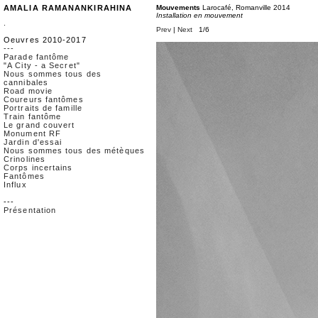
AMALIA RAMANANKIRAHINA
Mouvements
Larocafé, Romanville 2014
Installation en mouvement
.
Prev
|
Next
1/6
Oeuvres 2010-2017
---
Parade fantôme
"A City - a Secret"
Nous sommes tous des
cannibales
Road movie
Coureurs fantômes
Portraits de famille
Train fantôme
Le grand couvert
Monument RF
Jardin d'essai
Nous sommes tous des métèques
Crinolines
Corps incertains
Fantômes
Influx
---
Présentation