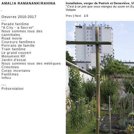
AMALIA RAMANANKIRAHINA
Installation, verger de Patrick et Geneviève,
Mu
"
C'est à ce prix que vous mangez du sucre en E
.
Voltaire
Prev
|
Next
1/3
Oeuvres 2010-2017
---
Parade fantôme
"A City - a Secret"
Nous sommes tous des
cannibales
Road movie
Coureurs fantômes
Portraits de famille
Train fantôme
Le grand couvert
Monument RF
Jardin d'essai
Nous sommes tous des métèques
Crinolines
Corps incertains
Fantômes
Influx
---
Présentation