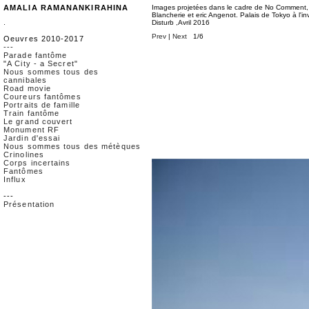
AMALIA RAMANANKIRAHINA
Images projetées dans le cadre de No Comment, p
Blancherie et eric Angenot. Palais de Tokyo à l'inv
.
Disturb ,Avril 2016
Prev
|
Next
1/6
Oeuvres 2010-2017
---
Parade fantôme
"A City - a Secret"
Nous sommes tous des
cannibales
Road movie
Coureurs fantômes
Portraits de famille
Train fantôme
Le grand couvert
Monument RF
Jardin d'essai
Nous sommes tous des métèques
Crinolines
Corps incertains
Fantômes
Influx
---
Présentation